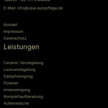
LÖSCHEN.
E-Mail:
info@vipa-autopflege.
de
Kontakt
Impressum
Datenschutz
Leistungen
Ceramic Versiegelung
Lackversiegelung
Dampfreinigung
Polieren
Innenreinigung
Komplettaufbereitung
Außenwäsche