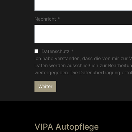
Nachricht
*
Datenschutz
*
Ich habe verstanden, dass die von mir zur 
Daten werden ausschließlich zur Bearbeitun
weitergegeben. Die Datenübertragung erfolg
Weiter
VIPA Autopflege